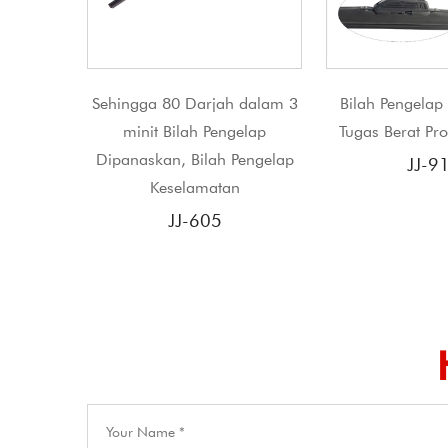
rjah dalam 3
Bilah Pengelap Cuaca Salji
JJ Trad
 Pengelap
Tugas Berat Produk Baru JJ
Windshie
lah Pengelap
bracke
JJ-910
matan
J
05