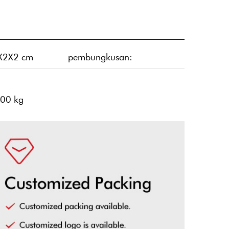
X2X2 cm
pembungkusan:
400 kg