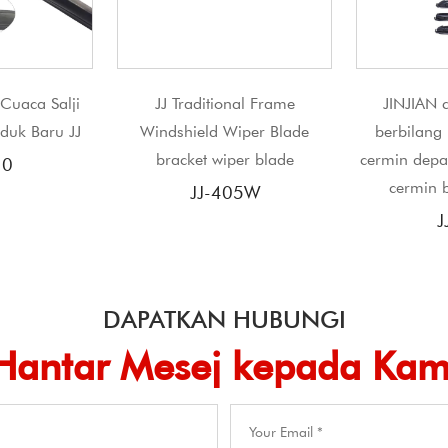
itional Frame
JINJIAN cahaya tersuai
JJ Keda
ld Wiper Blade
berbilang bilah pengelap
peng
t wiper blade
cermin depan bilah pengelap
cermin berbilang klip
J-405W
JJ-604
DAPATKAN HUBUNGI
Hantar Mesej kepada Kam