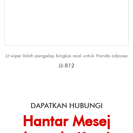
per bilah pengelap bingkai asal untuk Honda odyssey
Bilah
JJ-812
DAPATKAN HUBUNGI
Hantar Mesej