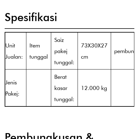
Spesifikasi
Saiz
Unit
Item
73X30X27
pakej
pembungk
Jualan:
tunggal
cm
tunggal:
Berat
Jenis
kasar
12.000 kg
Pakej:
tunggal:
Pembungkusan &